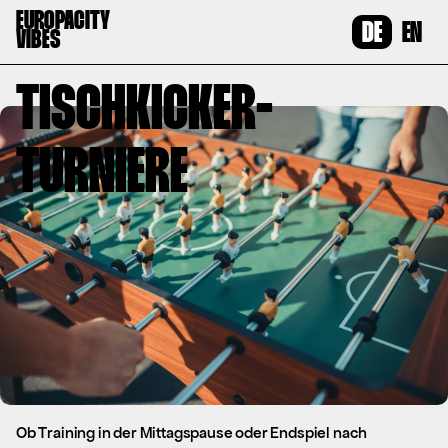
Zum
EUROPACITY
DE
EN
Inhalt
VIBES
springen
TISCHKICKER-
TURNIERE
Ob Training in der Mittagspause oder Endspiel nach