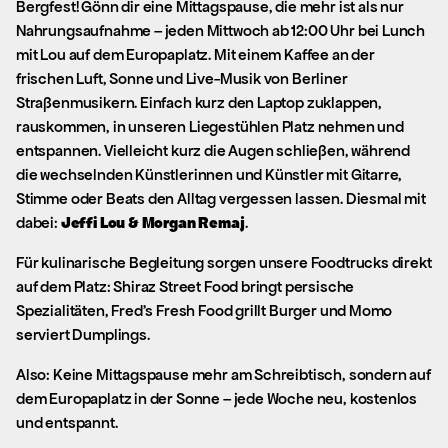
Bergfest! Gönn dir eine Mittagspause, die mehr ist als nur
Nahrungsaufnahme – jeden Mittwoch ab 12:00 Uhr bei Lunch
mit Lou auf dem Europaplatz. Mit einem Kaffee an der
frischen Luft, Sonne und Live-Musik von Berliner
Straßenmusikern. Einfach kurz den Laptop zuklappen,
rauskommen, in unseren Liegestühlen Platz nehmen und
entspannen. Vielleicht kurz die Augen schließen, während
die wechselnden Künstlerinnen und Künstler mit Gitarre,
Stimme oder Beats den Alltag vergessen lassen. Diesmal mit
dabei:
Jeffi Lou & Morgan Remaj
.
Für kulinarische Begleitung sorgen unsere Foodtrucks direkt
auf dem Platz: Shiraz Street Food bringt persische
Spezialitäten, Fred’s Fresh Food grillt Burger und Momo
serviert Dumplings.
Also: Keine Mittagspause mehr am Schreibtisch, sondern auf
dem Europaplatz in der Sonne – jede Woche neu, kostenlos
und entspannt.