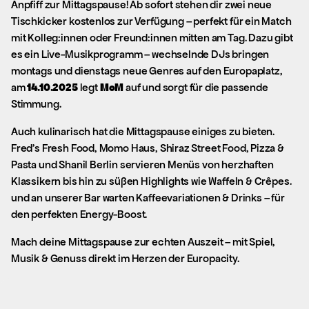
Anpfiff zur Mittagspause! Ab sofort stehen dir zwei neue
Tischkicker kostenlos zur Verfügung – perfekt für ein Match
mit Kolleg:innen oder Freund:innen mitten am Tag. Dazu gibt
es ein Live-Musikprogramm – wechselnde DJs bringen
montags und dienstags neue Genres auf den Europaplatz,
am
14.10.2025
legt
MoM
auf und sorgt für die passende
Stimmung.
Auch kulinarisch hat die Mittagspause einiges zu bieten.
Fred’s Fresh Food, Momo Haus, Shiraz Street Food, Pizza &
Pasta und Shanil Berlin servieren Menüs von herzhaften
Klassikern bis hin zu süßen Highlights wie Waffeln & Crêpes.
und an unserer Bar warten Kaffeevariationen & Drinks – für
den perfekten Energy-Boost.
Mach deine Mittagspause zur echten Auszeit – mit Spiel,
Musik & Genuss direkt im Herzen der Europacity.