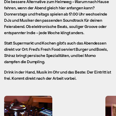
Die bessere Alternative zum Heimweg – Warum nach Hause
fahren, wenn der Abend gleich hier anfangen kann?
Donnerstags und freitags spielen ab 17:00 Uhr wechselnde
DJs und Musiker den passenden Soundtrack für deinen
Feierabend. Ob elektronische Beats, souliger Groove oder
entspannter Indie – jede Woche klingt anders.
Statt Supermarkt und Kochen gibt’s auch das Abendessen
direkt vor Ort: Fred’s Fresh Food serviert Burger und Bowls,
Shiraz bringt persische Spezialitäten, und bei Momo
dampfen die Dumpling.
Drink in der Hand, Musik im Ohr und das Beste: Der Eintritt ist
frei. Kommt direkt nach der Arbeit vorbei.