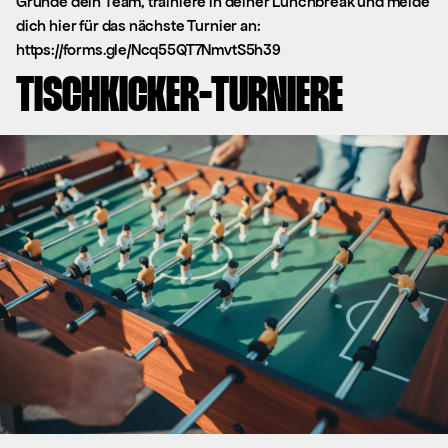
Gründe dein Team, trainiere in deiner Lunchbreak und melde
dich hier für das nächste Turnier an:
https://forms.gle/Ncq55QT7NmvtS5h39
TISCHKICKER-TURNIERE