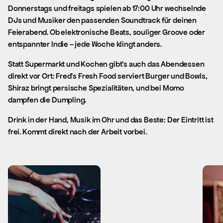
Donnerstags und freitags spielen ab 17:00 Uhr wechselnde
DJs und Musiker den passenden Soundtrack für deinen
Feierabend. Ob elektronische Beats, souliger Groove oder
entspannter Indie – jede Woche klingt anders.
Statt Supermarkt und Kochen gibt’s auch das Abendessen
direkt vor Ort: Fred’s Fresh Food serviert Burger und Bowls,
Shiraz bringt persische Spezialitäten, und bei Momo
dampfen die Dumpling.
Drink in der Hand, Musik im Ohr und das Beste: Der Eintritt ist
frei. Kommt direkt nach der Arbeit vorbei.