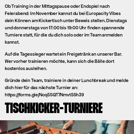
Ob Training in der Mittagspause oder Endspiel nach
Feierabend: Im November kannst du bei Europacity Vibes
dein Können am Kickertisch unter Beweis stellen. Dienstags
und donnerstags von 17:00 bis 19:00 Uhr finden spannende
Turniere statt, für die du dich solo oder im Team anmelden
kannst.
Auf die Tagessieger wartet ein Freigetränk an unserer Bar.
Wer vorher trainieren möchte, kann sich die Bälle dort
kostenlos ausleihen.
Gründe dein Team, trainiere in deiner Lunchbreak und melde
dich hier für das nächste Turnier an:
https://forms.gle/Ncq55QT7NmvtS5h39
TISCHKICKER-TURNIERE