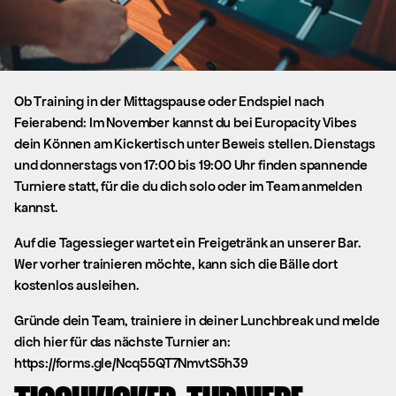
Ob Training in der Mittagspause oder Endspiel nach
Feierabend: Im November kannst du bei Europacity Vibes
dein Können am Kickertisch unter Beweis stellen. Dienstags
und donnerstags von 17:00 bis 19:00 Uhr finden spannende
Turniere statt, für die du dich solo oder im Team anmelden
kannst.
Auf die Tagessieger wartet ein Freigetränk an unserer Bar.
Wer vorher trainieren möchte, kann sich die Bälle dort
kostenlos ausleihen.
Gründe dein Team, trainiere in deiner Lunchbreak und melde
dich hier für das nächste Turnier an:
https://forms.gle/Ncq55QT7NmvtS5h39