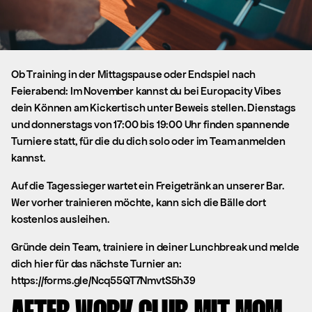
Ob Training in der Mittagspause oder Endspiel nach
Feierabend: Im November kannst du bei Europacity Vibes
dein Können am Kickertisch unter Beweis stellen. Dienstags
und donnerstags von 17:00 bis 19:00 Uhr finden spannende
Turniere statt, für die du dich solo oder im Team anmelden
kannst.
Auf die Tagessieger wartet ein Freigetränk an unserer Bar.
Wer vorher trainieren möchte, kann sich die Bälle dort
kostenlos ausleihen.
Gründe dein Team, trainiere in deiner Lunchbreak und melde
dich hier für das nächste Turnier an:
https://forms.gle/Ncq55QT7NmvtS5h39